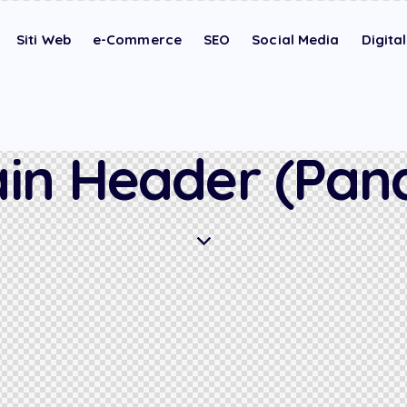
Siti Web
e-Commerce
SEO
Social Media
Digita
in Header (Pan