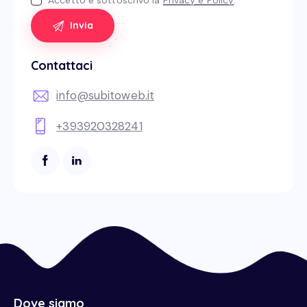
Accetto e sottoscrivo la
Privacy e Policy
.
Contattaci
info@subitoweb.it
+393920328241
Dove siamo