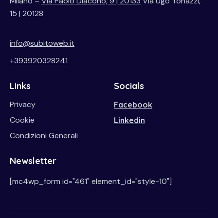
Milano –
Via Paolo Diacono, 9 | 20133
Via Ugo Tonazzi,
15 | 20128
info@subitoweb.it
+393920328241
Links
Socials
Privacy
Facebook
Cookie
Linkedin
Condizioni Generali
Newsletter
[mc4wp_form id="461" element_id="style-10"]