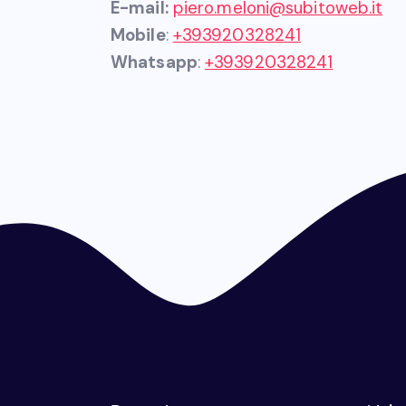
E-mail:
piero.meloni@subitoweb.it
Mobile
:
+393920328241
Whatsapp
:
+393920328241