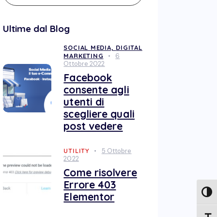
Ultime dal Blog
SOCIAL MEDIA,
DIGITAL
MARKETING
6
Ottobre 2022
Facebook
consente agli
utenti di
scegliere quali
post vedere
UTILITY
5 Ottobre
2022
Come risolvere
Errore 403
Attiv
Elementor