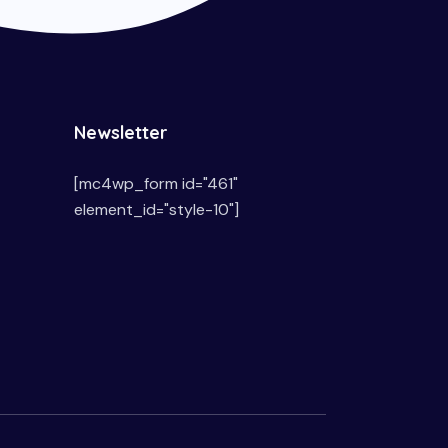
Newsletter
[mc4wp_form id="461"
element_id="style-10"]